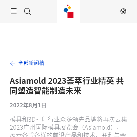
跳
过
搜
ZH
索
全部新闻稿
Asiamold 2023荟萃行业精英 共
同塑造智能制造未来
2022年8月1日
模具和3D打印行业众多领先品牌将再次云集
2023广州国际模具展览会（Asiamold），
展示各式各样的前沿产品和技术，并和与会