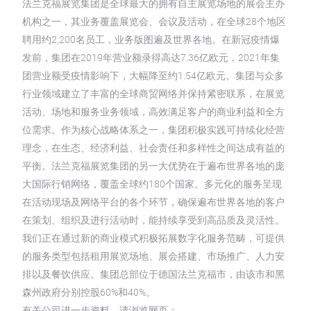
法兰克福展览集团是全球最大的拥有自主展览场地的展会主办
机构之一，其业务覆盖展览会、会议及活动，在全球28个地区
聘用约2,200名员工，业务版图遍及世界各地。在新冠疫情爆
发前，集团在2019年营业额录得高达7.36亿欧元，2021年集
团营业额受疫情影响下，大幅降至约1.54亿欧元。集团与众多
行业领域建立了丰富的全球商贸网络并保持紧密联系，在展览
活动、场地和服务业务领域，高效满足客户的商业利益和全方
位需求。作为核心战略体系之一，集团积极实践可持续化经营
理念，在生态、经济利益、社会责任和多样性之间达成有益的
平衡。法兰克福展览集团的另一大优势在于遍布世界各地的庞
大国际行销网络，覆盖全球约180个国家。多元化的服务呈现
在活动现场及网络平台的各个环节，确保遍布世界各地的客户
在策划、组织及进行活动时，能持续享受到高品质及灵活性。
我们正在通过新的商业模式积极拓展数字化服务范畴，可提供
的服务类型包括租用展览场地、展会搭建、市场推广、人力安
排以及餐饮供应。集团总部位于德国法兰克福市，由该市和黑
森州政府分别控股60%和40%。
有关公司进一步资料，请浏览网页：