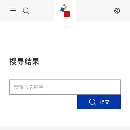
跳
过
搜
ZH
索
搜寻结果
提交